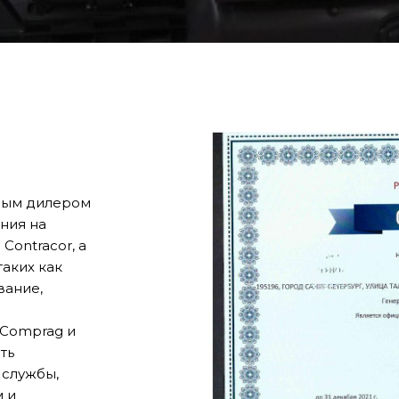
ным дилером
ния на
ontracor, а
аких как
вание,
 Comprag и
ть
 службы,
 и