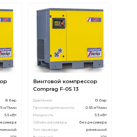
сор
Винтовой компрессор
Comprag F-05 13
8 бар
Давление
13 бар
75 м³/мин
Производительность
0.55 м³/мин
5.5 кВт
Мощность
5.5 кВт
ресивера
Объём ресивера
без ресивера
еменной
Тип привода
ременной
1/2"
Выходной
1/2"