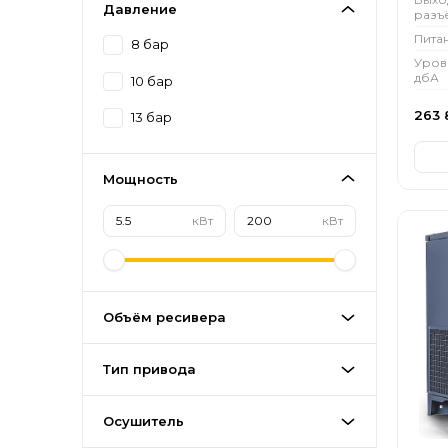
Давление
разъ
Пита
8 бар
Уров
дбА
10 бар
263 
13 бар
Мощность
кВт
кВт
Объём ресивера
Тип привода
Осушитель