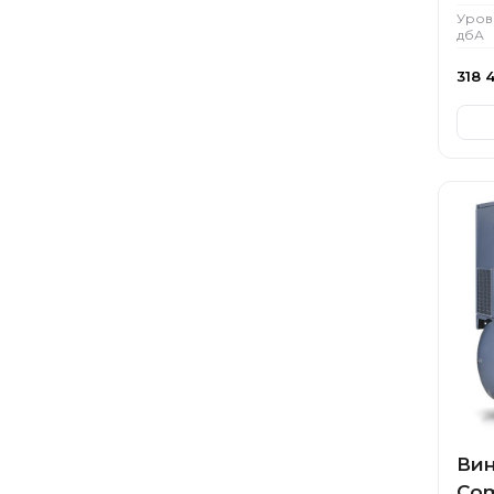
Уров
дбА
318 
Вин
Com