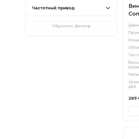
Вин
Частотный привод
Com
Давл
Сбросить фильтр
Прои
Мощн
Объё
Тип 
Выхо
разъ
Пита
Уров
дбА
269 