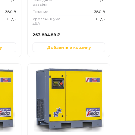
разъём
380 В
Питание
380 В
61 дБ
Уровень шума
61 дБ
дбА
263 884.88
₽
у
Добавить в корзину