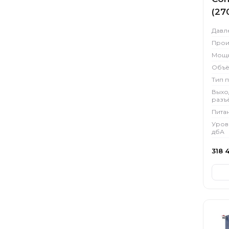
(27
Давл
Прои
Мощн
Объё
Тип 
Выхо
разъ
Пита
Уров
дбА
318 