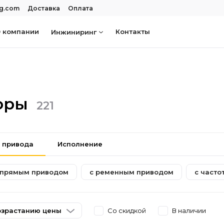
rg.com
Доставка
Оплата
 компании
Контакты
Инжиниринг
соры
221
 привода
Исполнение
 прямым приводом
с ременным приводом
с част
озрастанию цены
Со скидкой
В наличии