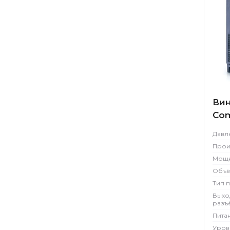
Вин
Com
Давл
Прои
Мощн
Объё
Тип 
Выхо
разъ
Пита
Уров