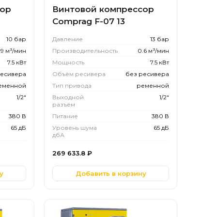
сор
Винтовой компрессор
Comprag F-07 13
10 бар
Давление
13 бар
.9 м³/мин
Производительность
0.6 м³/мин
7.5 кВт
Мощность
7.5 кВт
ресивера
Объём ресивера
без ресивера
еменной
Тип привода
ременной
1/2"
Выходной
1/2"
разъём
380 В
Питание
380 В
65 дБ
Уровень шума
65 дБ
дбА
269 633.8
₽
у
Добавить в корзину