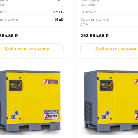
ём
разъём
ние
380 В
Питание
ень шума
61 дБ
Уровень шума
дбА
884.88
₽
263 884.88
₽
Добавить в корзину
Добавить в корзин