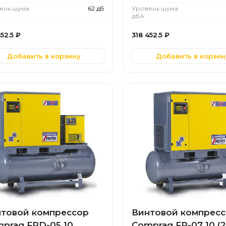
ень шума
62 дБ
Уровень шума
дбА
452.5
₽
318 452.5
₽
Добавить в корзину
Добавить в корзин
товой компрессор
Винтовой компрес
prag FRD-05 10
Comprag FR-07 10 (