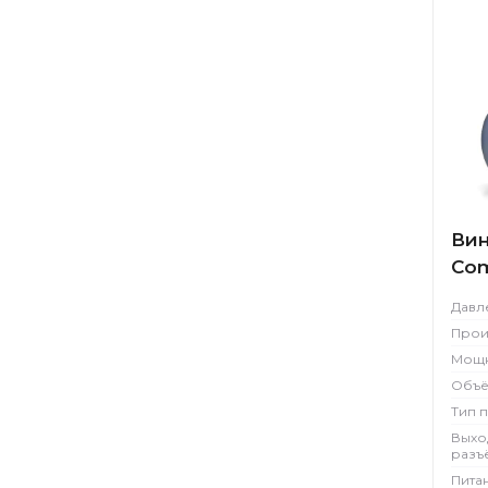
Вин
Com
Давл
Прои
Мощн
Объё
Тип 
Выхо
разъ
Пита