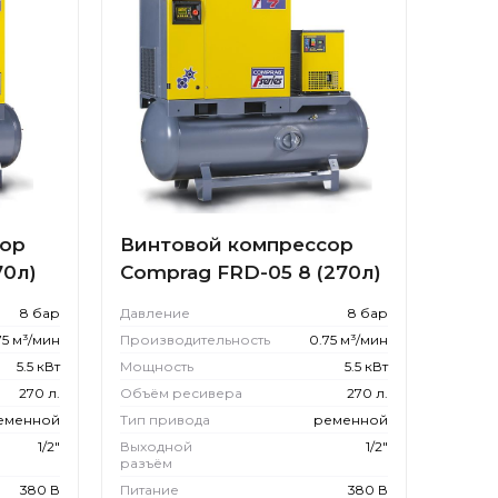
сор
Винтовой компрессор
70л)
Comprag FRD-05 8 (270л)
8 бар
Давление
8 бар
75 м³/мин
Производительность
0.75 м³/мин
5.5 кВт
Мощность
5.5 кВт
270 л.
Объём ресивера
270 л.
еменной
Тип привода
ременной
1/2"
Выходной
1/2"
разъём
380 В
Питание
380 В