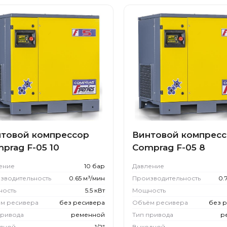
товой компрессор
Винтовой компрес
prag F-05 10
Comprag F-05 8
ение
10 бар
Давление
зводительность
0.65 м³/мин
Производительность
0.
ость
5.5 кВт
Мощность
м ресивера
без ресивера
Объём ресивера
без 
привода
ременной
Тип привода
р
дной
1/2"
Выходной