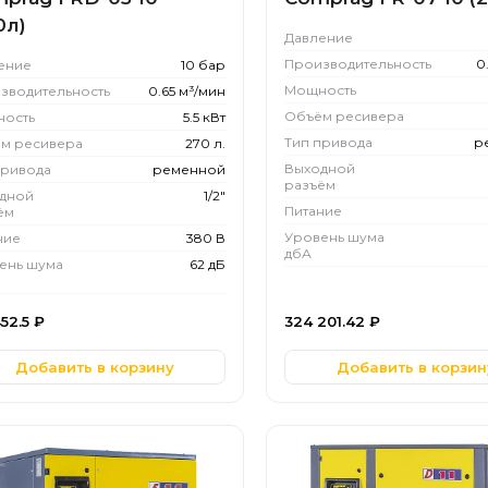
0л)
Давление
Производительность
0
ение
10 бар
Мощность
зводительность
0.65 м³/мин
Объём ресивера
ость
5.5 кВт
Тип привода
р
м ресивера
270 л.
Выходной
привода
ременной
разъём
дной
1/2"
Питание
ём
Уровень шума
ние
380 В
дбА
ень шума
62 дБ
452.5
₽
324 201.42
₽
Добавить в корзину
Добавить в корзин