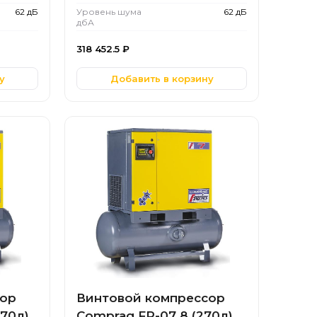
62 дБ
Уровень шума
62 дБ
дбА
318 452.5
₽
у
Добавить в корзину
сор
Винтовой компрессор
270л)
Comprag FR-07 8 (270л)