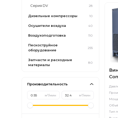
Серия DV
28
Дизельные компрессоры
10
Осушители воздуха
40
Воздухоподготовка
110
Пескоструйное
255
оборудование
Запчасти и расходные
80
материалы
Вин
Com
Производительность
Давл
Прои
м³/мин
м³/мин
Мощн
Объё
Тип 
Выхо