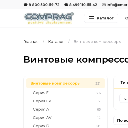
☎ 8 800 500-59-72
☎ 8 499 110-55-42
✉️ info@cmp
Каталог
О
Главная
Каталог
Винтовые компрессоры
Винтовые компрес
Тип
Винтовые компрессоры
221
Серия F
76
с
Серия FV
12
Серия A
65
Серия AV
12
По в
Серия D
28