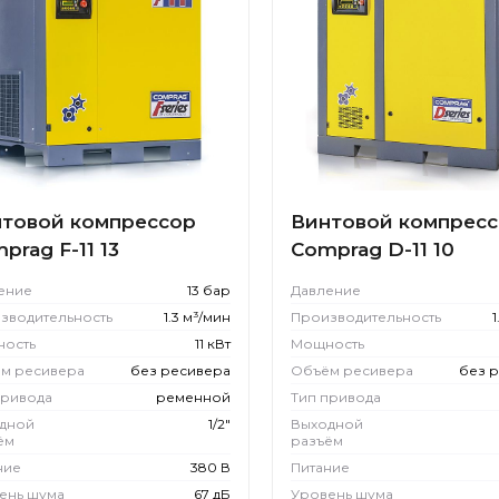
товой компрессор
Винтовой компрес
prag F-11 13
Comprag D-11 10
ение
13 бар
Давление
зводительность
1.3 м³/мин
Производительность
1
ость
11 кВт
Мощность
м ресивера
без ресивера
Объём ресивера
без 
привода
ременной
Тип привода
дной
1/2"
Выходной
ём
разъём
ние
380 В
Питание
ень шума
67 дБ
Уровень шума