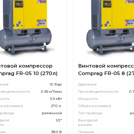
товой компрессор
Винтовой компрес
prag FR-05 10 (270л)
Comprag FR-05 8 (2
ение
10 бар
Давление
зводительность
0.65 м³/мин
Производительность
0.
ость
5.5 кВт
Мощность
м ресивера
270 л.
Объём ресивера
привода
ременной
Тип привода
р
дной
1/2"
Выходной
ём
разъём
ние
380 В
Питание