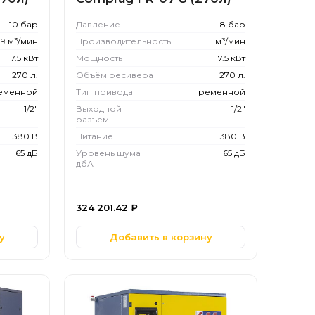
10 бар
Давление
8 бар
.9 м³/мин
Производительность
1.1 м³/мин
7.5 кВт
Мощность
7.5 кВт
270 л.
Объём ресивера
270 л.
еменной
Тип привода
ременной
1/2"
Выходной
1/2"
разъём
380 В
Питание
380 В
65 дБ
Уровень шума
65 дБ
дбА
324 201.42
₽
у
Добавить в корзину