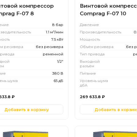
товой компрессор
Винтовой компрес
prag F-07 8
Comprag F-07 10
ение
8 бар
Давление
зводительность
1.1 м³/мин
Производительность
0
ость
7.5 кВт
Мощность
м ресивера
без ресивера
Объём ресивера
без 
привода
ременной
Тип привода
р
дной
1/2"
Выходной
ём
разъём
ние
380 В
Питание
ень шума
65 дБ
Уровень шума
дбА
633.8
₽
269 633.8
₽
Добавить в корзину
Добавить в корзин