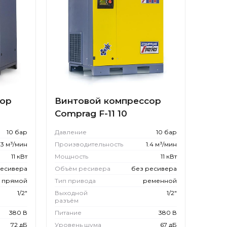
сор
Винтовой компрессор
Comprag F-11 10
10 бар
Давление
10 бар
.3 м³/мин
Производительность
1.4 м³/мин
11 кВт
Мощность
11 кВт
ресивера
Объём ресивера
без ресивера
прямой
Тип привода
ременной
1/2"
Выходной
1/2"
разъём
380 В
Питание
380 В
72 дБ
Уровень шума
67 дБ