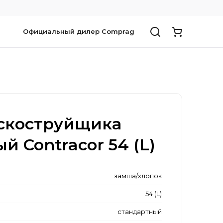
Официальный дилер Comprag
скоструйщика
й Contracor 54 (L)
замша/хлопок
54 (L)
стандартный