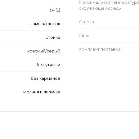
Максимальная температур
окружающей среды
54 (L)
Стирка
замша/хлопок
Швы
стойка
Комплект поставки
красный/серый
без утяжки
без карманов
молния и липучка