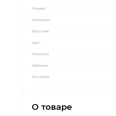
Размер
Материал
Воротник
Цвет
Манжеты
Карманы
Застежка
О товаре