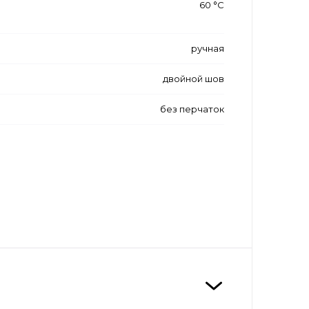
а
60 °С
ручная
двойной шов
без перчаток