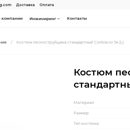
rg.com
Доставка
Оплата
 компании
Контакты
Инжиниринг
ание
Костюм пескоструйщика стандартный Contracor 54 (L)
Костюм пе
стандартны
Материал
Размер
Тип костюма