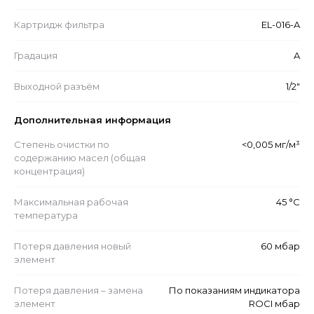
Картридж фильтра
EL-016-A
Градация
A
Выходной разъём
1/2"
Дополнительная информация
Степень очистки по
<0,005 мг/м³
содержанию масел (общая
концентрация)
Максимальная рабочая
45 °С
температура
Потеря давления новый
60 мбар
элемент
Потеря давления – замена
По показаниям индикатора
элемент
ROCI мбар