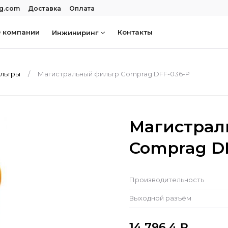
rg.com
Доставка
Оплата
 компании
Контакты
Инжиниринг
льтры
Магистральный фильтр Comprag DFF-036-P
Магистрал
Comprag D
Производительность
Выходной разъём
14 796.4
₽