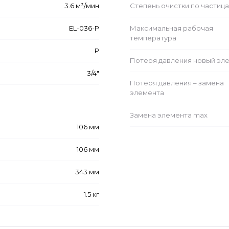
3.6 м³/мин
Степень очистки по частиц
EL-036-P
Максимальная рабочая
температура
P
Потеря давления новый эл
3/4"
Потеря давления – замена
элемента
Замена элемента max
106 мм
106 мм
343 мм
1.5 кг