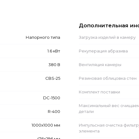
Дополнительная ин
Напорного типа
Загрузка изделий в камеру
1.6 кВт
Рекуперация абразива
380 В
Вентиляция камеры
CBS-25
Резиновая облицовка стен
Комплект поставки
DC-1500
Максимальный вес очищае
R-400
детали
1000x1000 мм
Импульсная очистка фильт
элемента
476x296 мм