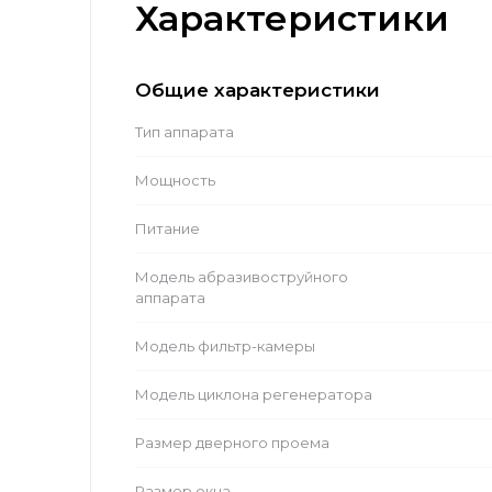
Характеристики
Общие характеристики
Тип аппарата
Мощность
Питание
Модель абразивоструйного
аппарата
Модель фильтр-камеры
Модель циклона регенератора
Размер дверного проема
Размер окна