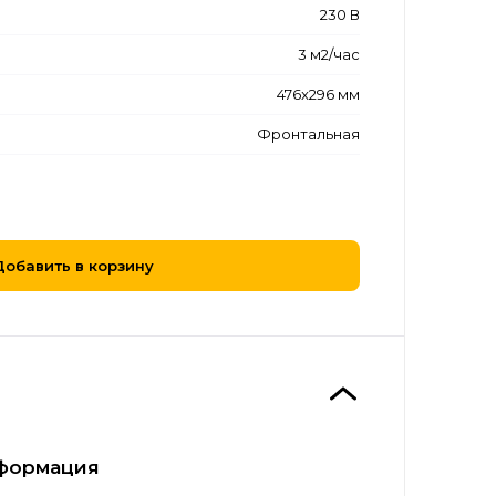
230 В
3 м2/час
476x296 мм
Фронтальная
Добавить в корзину
формация