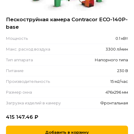
Пескоструйная камера Contracor ECO-140P-
base
Мощность
0.1 кВт
Макс. расход воздуха
3300 л/мин
Тип аппарата
Напорного типа
Питание
230 В
Производительность
15 м2/час
Размер окна
476x296 мм
Загрузка изделий в камеру
Фронтальная
415 147.46
₽
Добавить в корзину