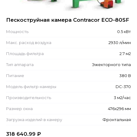
Пескоструйная камера Contracor ECO-80SF
Мощность
0.5 кВт
Макс. расход воздуха
2930 л/мин
Площадь фильтра
2.7 м2
Тип аппарата
Эжекторного типа
Питание
380 В
Модель фильтр-камеры
DC-370
Производительность
3 м2/час
Размер окна
476x296 мм
Загрузка изделий в камеру
Фронтальная
318 640.99
₽