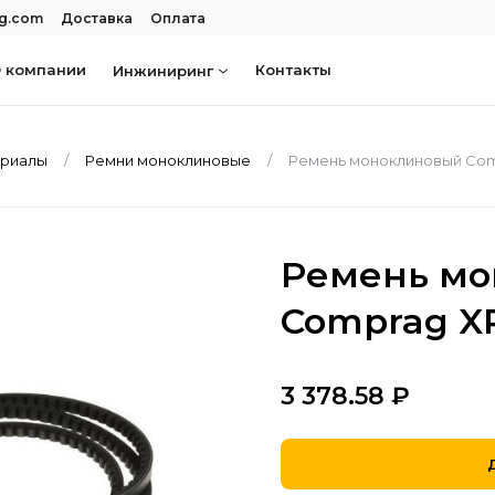
rg.com
Доставка
Оплата
 компании
Контакты
Инжиниринг
ериалы
Ремни моноклиновые
Ремень моноклиновый Compr
Ремень м
Comprag XР
3 378.58
₽