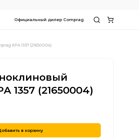
Официальный дилер Comprag
ag XРA 1357 (21650004)
оноклиновый
A 1357 (21650004)
Добавить в корзину