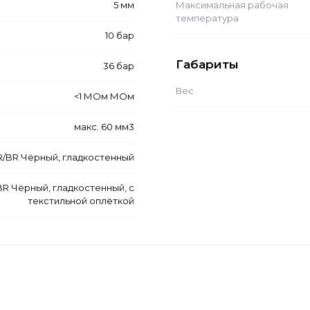
5 мм
Максимальная рабочая
температура
10 бар
Габариты
36 бар
Вес
<1 МОм МОм
макс. 60 мм3
R/BR Чёрный, гладкостенный
R Чёрный, гладкостенный, с
текстильной оплёткой