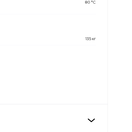
80 °С
135 кг