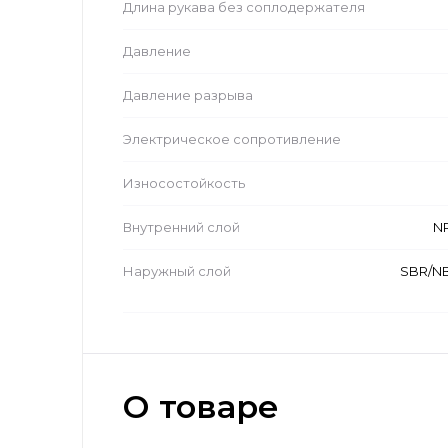
Длина рукава без соплодержателя
Давление
Давление разрыва
Электрическое сопротивление
Износостойкость
Внутренний слой
N
Наружный слой
SBR/NB
О товаре