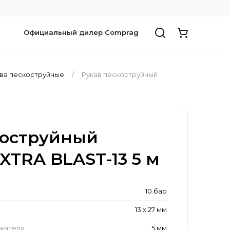
Официальный дилер Comprag
ва пескоструйные
Рукав пескоструйный
коструйный
EXTRA BLAST-13 5 м
10 бар
13 x 27 мм
ржателя
5 мм