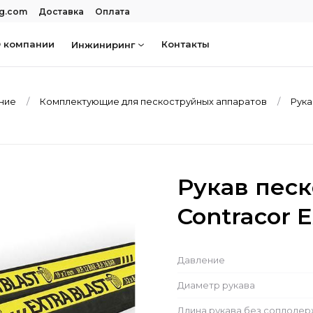
rg.com
Доставка
Оплата
 компании
Контакты
Инжиниринг
ание
Комплектующие для пескоструйных аппаратов
Рука
Рукав пес
Contracor 
Давление
Диаметр рукава
Длина рукава без соплоде