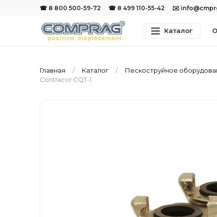
☎ 8 800 500-59-72
☎ 8 499 110-55-42
✉️ info@cmp
Каталог
О
Главная
Каталог
Пескоструйное оборудов
Contracor CQТ-1