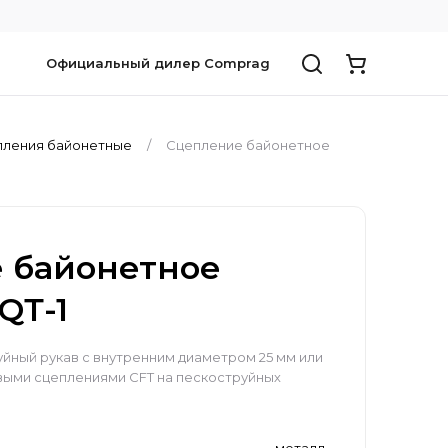
Официальный дилер Comprag
ления байонетные
Сцепление байонетное
 байонетное
QТ-1
уйный рукав с внутренним диаметром 25 мм или
выми сцеплениями CFT на пескоструйных