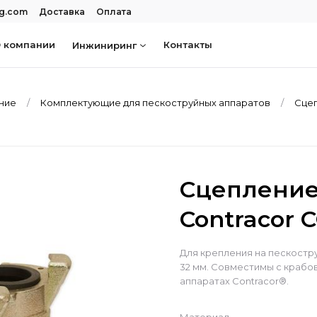
rg.com
Доставка
Оплата
 компании
Контакты
Инжиниринг
ание
Комплектующие для пескоструйных аппаратов
Сцеп
Сцепление
Contracor C
Для крепления на пескостр
32 мм. Совместимы с крабо
аппаратах Contracor®.