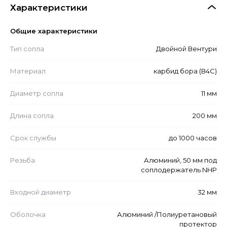
Характеристики
Общие характеристики
Тип сопла
Двойной Вентури
Материал
карбид бора (В4С)
Диаметр сопла
11 мм
Длина сопла
200 мм
Срок службы
до 1000 часов
Резьба
Алюминий, 50 мм под
соплодержатель NHP
Входной диаметр
32 мм
Оболочка
Алюминий /Полиуретановый
протектор