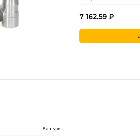
7 162.59
₽
Вентури