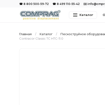
☎ 8 800 500-59-72
☎ 8 499 110-55-42
✉️ info@cmp
Каталог
О
Главная
Каталог
Пескоструйное оборудов
Contracor Classic TC HTC-11.0