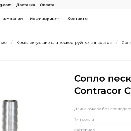
rg.com
Доставка
Оплата
 компании
Контакты
Инжиниринг
ание
Комплектующие для пескоструйных аппаратов
Сопл
Сопло пес
Contracor C
Длина рукава без соплоде
Тип сопла
Материал