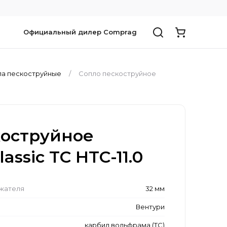
Официальный дилер Comprag
а пескоструйные
Сопло пескоструйное
коструйное
lassic TC HTC-11.0
ржателя
32 мм
Вентури
карбид вольфрама (ТС)