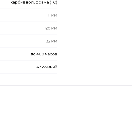
карбид вольфрама (ТС)
11 мм
120 мм
32 мм
до 400 часов
Алюминий