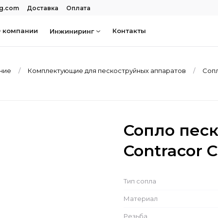
rg.com
Доставка
Оплата
 компании
Контакты
Инжиниринг
ание
Комплектующие для пескоструйных аппаратов
Сопл
Сопло пес
Contracor C
Тип сопла
Материал
Резьба