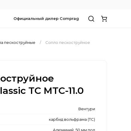
Официальный дилер Comprag
а пескоструйные
Сопло пескоструйное
коструйное
lassic TC MTC-11.0
Вентури
карбид вольфрама (ТС)
Алюминий, 50 мм под