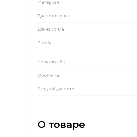
Материал
Диаметр сопла
Длина сопла
Резьба
Срок службы
Оболочка
Входной диаметр
О товаре