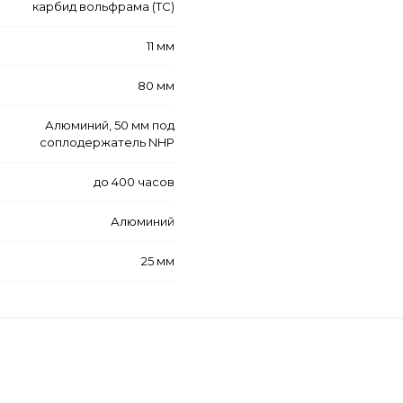
карбид вольфрама (ТС)
11 мм
80 мм
Алюминий, 50 мм под
соплодержатель NHP
до 400 часов
Алюминий
25 мм