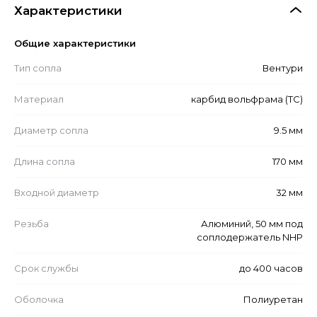
Характеристики
Общие характеристики
Тип сопла
Вентури
Материал
карбид вольфрама (ТС)
Диаметр сопла
9.5 мм
Длина сопла
170 мм
Входной диаметр
32 мм
Резьба
Алюминий, 50 мм под
соплодержатель NHP
Срок службы
до 400 часов
Оболочка
Полиуретан