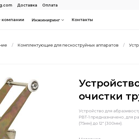
rg.com
Доставка
Оплата
 компании
Контакты
Инжиниринг
ание
Комплектующие для пескоструйных аппаратов
Устр
Устройств
очистки тр
Устройство для абразивост
PBT-1 предназначено, для р
(75мм) до 12" (300мм).