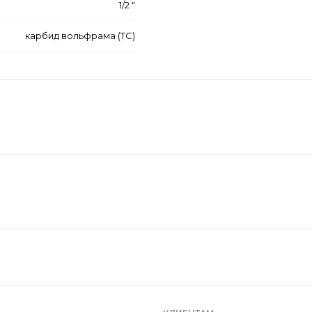
1/2 "
карбид вольфрама (ТС)