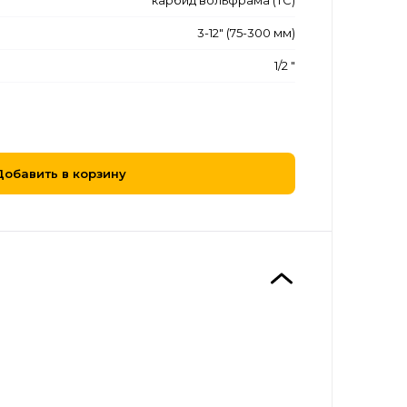
карбид вольфрама (ТС)
3-12" (75-300 мм)
1/2 "
Добавить в корзину