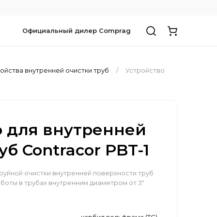
Официальный дилер Comprag
ойства внутренней очистки труб
Устройство
о для внутренней
уб Contracor PBT-1
руйной очистки внутренней поверхности труб
аботы в трубах внутренним диаметром от 3"