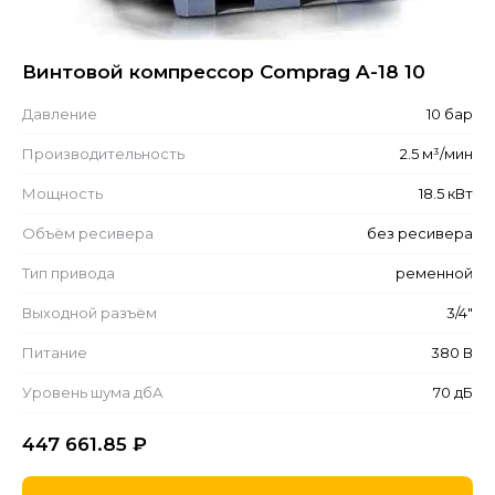
Винтовой компрессор Comprag A-18 10
Давление
10 бар
Производительность
2.5 м³/мин
Мощность
18.5 кВт
Объём ресивера
без ресивера
Тип привода
ременной
Выходной разъём
3/4"
Питание
380 В
Уровень шума дбА
70 дБ
447 661.85
₽