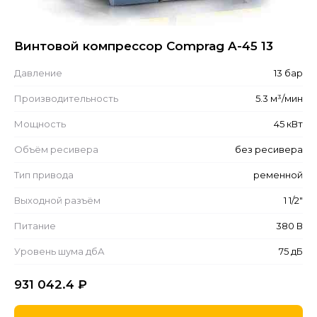
Винтовой компрессор Comprag A-45 13
Давление
13 бар
Производительность
5.3 м³/мин
Мощность
45 кВт
Объём ресивера
без ресивера
Тип привода
ременной
Выходной разъём
1 1/2"
Питание
380 В
Уровень шума дбА
75 дБ
931 042.4
₽