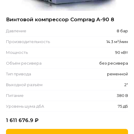
Винтовой компрессор Comprag A-90 8
Давление
8 бар
Производительность
14.3 м³/мин
Мощность
90 кВт
Объём ресивера
без ресивера
Тип привода
ременной
Выходной разъём
2"
Питание
380 В
Уровень шума дбА
75 дБ
1 611 676.9
₽