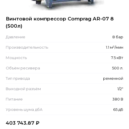
Винтовой компрессор Comprag AR-07 8
(500л)
Давление
8 бар
Производительность
1.1 м³/мин
Мощность
7.5 кВт
Объём ресивера
500 л.
Тип привода
ременной
Выходной разъём
1/2"
Питание
380 В
Уровень шума дбА
65 дБ
403 743.87
₽