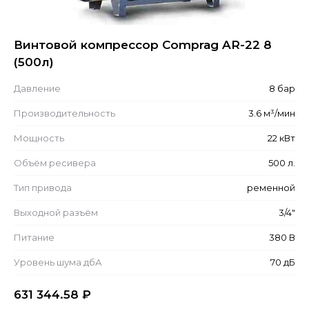
Винтовой компрессор Comprag AR-22 8
(500л)
Давление
8 бар
Производительность
3.6 м³/мин
Мощность
22 кВт
Объём ресивера
500 л.
Тип привода
ременной
Выходной разъём
3/4"
Питание
380 В
Уровень шума дбА
70 дБ
631 344.58
₽