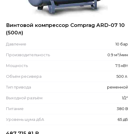
Винтовой компрессор Comprag ARD-07 10
(500л)
Давление
10 бар
Производительность
0.9 м³/мин
Мощность
7.5 кВт
Объём ресивера
500 л.
Тип привода
ременной
Выходной разъём
1/2"
Питание
380 В
Уровень шума дбА
65 дБ
487 715.81
₽