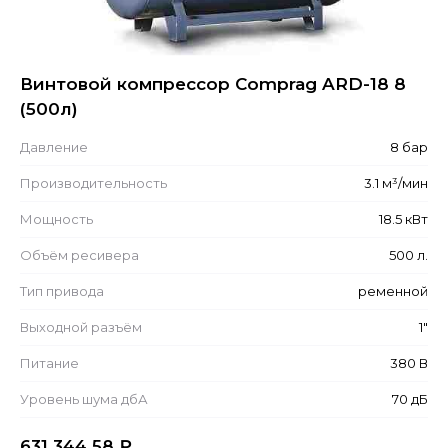
Винтовой компрессор Comprag ARD-18 8
(500л)
Давление
8 бар
Производительность
3.1 м³/мин
Мощность
18.5 кВт
Объём ресивера
500 л.
Тип привода
ременной
Выходной разъём
1"
Питание
380 В
Уровень шума дбА
70 дБ
631 344.58
₽