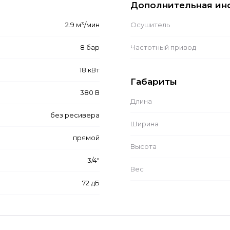
Дополнительная ин
2.9 м³/мин
Осушитель
8 бар
Частотный привод
18 кВт
Габариты
380 В
Длина
без ресивера
Ширина
прямой
Высота
3/4"
Вес
72 дБ