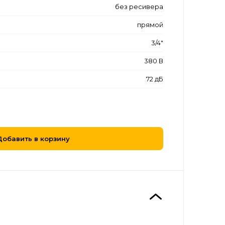
без ресивера
прямой
3/4"
380 В
72 дБ
Добавить в корзину