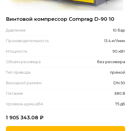
Винтовой компрессор Comprag D-90 10
Давление
10 бар
Производительность
13.4 м³/мин
Мощность
90 кВт
Объём ресивера
без ресивера
Тип привода
прямой
Выходной разъём
DN 50
Питание
380 В
Уровень шума дбА
75 дБ
1 905 343.08
₽