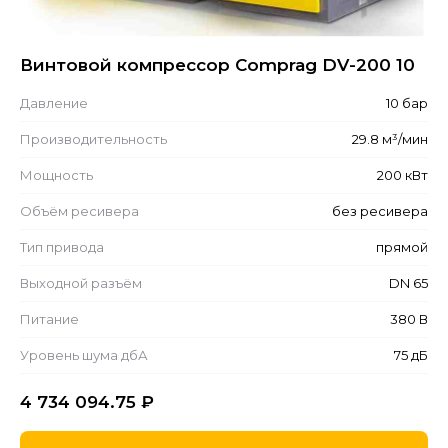
Винтовой компрессор Comprag DV-200 10
Давление
10 бар
Производительность
29.8 м³/мин
Мощность
200 кВт
Объём ресивера
без ресивера
Тип привода
прямой
Выходной разъём
DN 65
Питание
380 В
Уровень шума дбА
75 дБ
4 734 094.75
₽