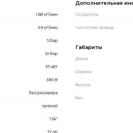
Дополнительная ин
1.68 м³/мин
Осушитель
5.6 м³/мин
Частотный привод
5 бар
Габариты
10 бар
Длина
37 кВт
Ширина
380 В
Высота
без ресивера
Вес
прямой
1 1/4"
72 дБ