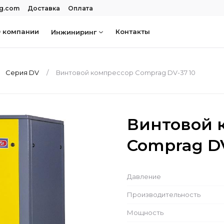
rg.com
Доставка
Оплата
 компании
Контакты
Инжиниринг
Серия DV
Винтовой компрессор Comprag DV-37 10
Винтовой 
Comprag DV
Давление
Производительность
Мощность