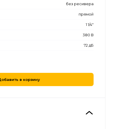
без ресивера
прямой
1 1/4"
380 В
72 дБ
Добавить в корзину