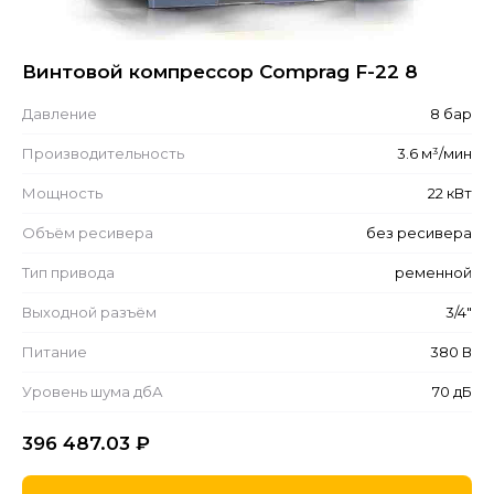
Винтовой компрессор Comprag F-22 8
Давление
8 бар
Производительность
3.6 м³/мин
Мощность
22 кВт
Объём ресивера
без ресивера
Тип привода
ременной
Выходной разъём
3/4"
Питание
380 В
Уровень шума дбА
70 дБ
396 487.03
₽