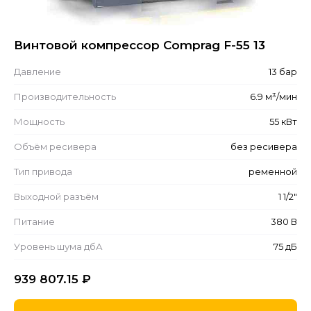
Винтовой компрессор Comprag F-55 13
Давление
13 бар
Производительность
6.9 м³/мин
Мощность
55 кВт
Объём ресивера
без ресивера
Тип привода
ременной
Выходной разъём
1 1/2"
Питание
380 В
Уровень шума дбА
75 дБ
939 807.15
₽