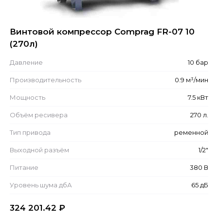
Винтовой компрессор Comprag FR-07 10
(270л)
Давление
10 бар
Производительность
0.9 м³/мин
Мощность
7.5 кВт
Объём ресивера
270 л.
Тип привода
ременной
Выходной разъём
1/2"
Питание
380 В
Уровень шума дбА
65 дБ
324 201.42
₽