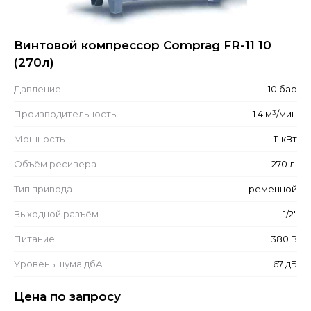
Винтовой компрессор Comprag FR-11 10
(270л)
Давление
10 бар
Производительность
1.4 м³/мин
Мощность
11 кВт
Объём ресивера
270 л.
Тип привода
ременной
Выходной разъём
1/2"
Питание
380 В
Уровень шума дбА
67 дБ
Цена по запросу