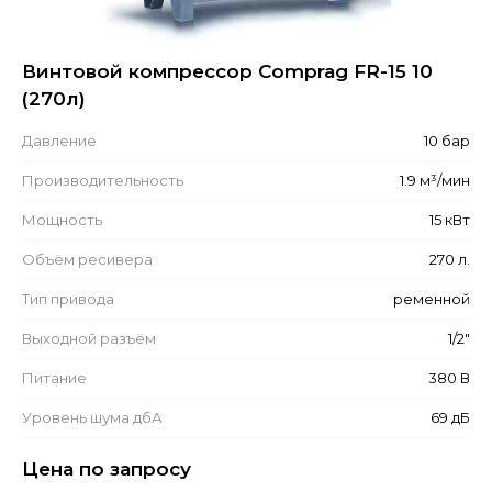
Винтовой компрессор Comprag FR-15 10
(270л)
Давление
10 бар
Производительность
1.9 м³/мин
Мощность
15 кВт
Объём ресивера
270 л.
Тип привода
ременной
Выходной разъём
1/2"
Питание
380 В
Уровень шума дбА
69 дБ
Цена по запросу