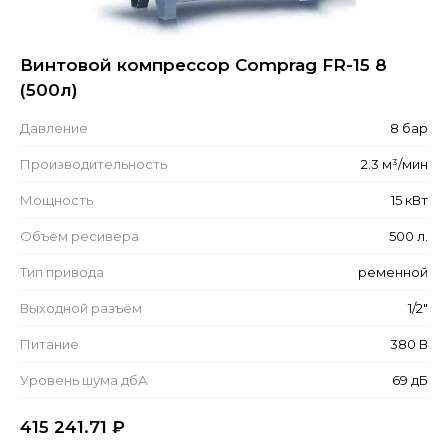
Винтовой компрессор Comprag FR-15 8
(500л)
Давление
8 бар
Производительность
2.3 м³/мин
Мощность
15 кВт
Объём ресивера
500 л.
Тип привода
ременной
Выходной разъём
1/2"
Питание
380 В
Уровень шума дбА
69 дБ
415 241.71
₽