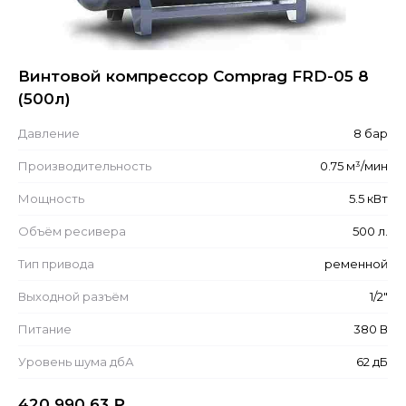
Винтовой компрессор Comprag FRD-05 8
(500л)
Давление
8 бар
Производительность
0.75 м³/мин
Мощность
5.5 кВт
Объём ресивера
500 л.
Тип привода
ременной
Выходной разъём
1/2"
Питание
380 В
Уровень шума дбА
62 дБ
420 990.63
₽