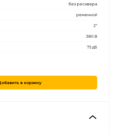
без ресивера
ременной
2"
380 В
75 дБ
Добавить в корзину