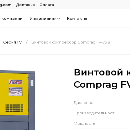
rg.com
Доставка
Оплата
 компании
Контакты
Инжиниринг
Серия FV
Винтовой компрессор Comprag FV-75 8
Винтовой 
Comprag FV
Давление
Производительность
Мощность