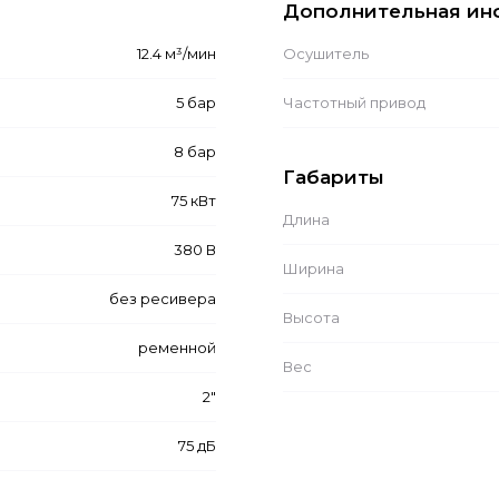
Дополнительная ин
12.4 м³/мин
Осушитель
5 бар
Частотный привод
8 бар
Габариты
75 кВт
Длина
380 В
Ширина
без ресивера
Высота
ременной
Вес
2"
75 дБ