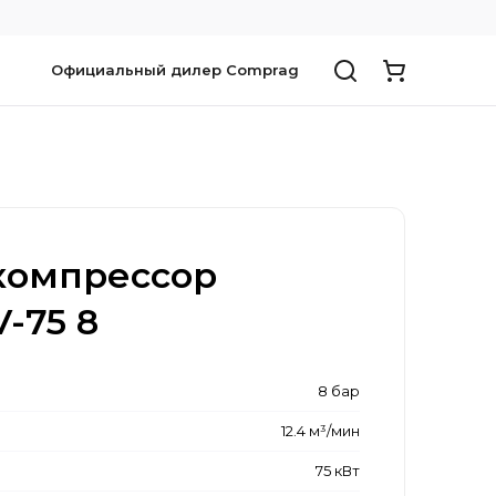
Официальный дилер Comprag
компрессор
-75 8
8 бар
12.4 м³/мин
75 кВт