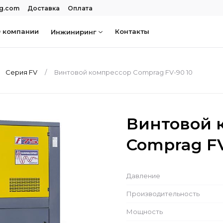
rg.com
Доставка
Оплата
 компании
Контакты
Инжиниринг
Серия FV
Винтовой компрессор Comprag FV-90 10
Винтовой 
Comprag FV
Давление
Производительность
Мощность