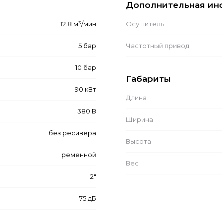
Дополнительная ин
12.8 м³/мин
Осушитель
5 бар
Частотный привод
10 бар
Габариты
90 кВт
Длина
380 В
Ширина
без ресивера
Высота
ременной
Вес
2"
75 дБ