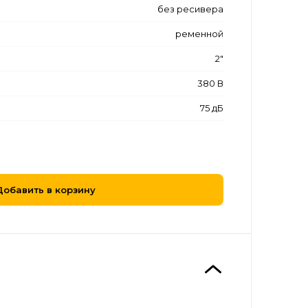
без ресивера
ременной
2"
380 В
75 дБ
Добавить в корзину